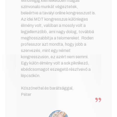
Mindvégig kiemelkedően magas
színvonalú munkát végeztetek,
beleértve a tavalyi online kongresszust is.
Az idei MDT kongresszus különleges
élmény volt, valóban a mosoly volt a
legjellemzőbb, ami nagy dolog, továbbá
meghosszabbítja a telomereket. Roden
professzor azt mondta, hogy jobb a
szervezés, mint egy német
kongresszuson, ez azért nem semmi.
Egy külön élmény volt a sok piknikező,
ebédcsomagot eszegető résztvevő a
lépcsőkön.
Köszönettel és barátsággal,
Péter