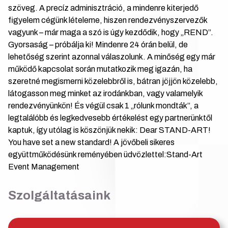
szöveg. A precíz adminisztráció, a mindenre kiterjedő
figyelem cégünk lételeme, hiszen rendezvényszervezők
vagyunk – már maga a szó is úgy kezdődik, hogy „REND”.
Gyorsaság – próbálja ki! Mindenre 24 órán belül, de
lehetőség szerint azonnal válaszolunk. A minőség egy már
működő kapcsolat során mutatkozik meg igazán, ha
szeretné megismerni közelebbről is, bátran jöjjön közelebb,
látogasson meg minket az irodánkban, vagy valamelyik
rendezvényünkön! És végül csak 1 „rólunk mondták”, a
legtalálóbb és legkedvesebb értékelést egy partnerünktől
kaptuk, így utólag is köszönjük nekik: Dear STAND-ART!
You have set a new standard! A jövőbeli sikeres
együttműködésünk reményében üdvözlettel:Stand-Art
Event Management
Szolgáltatásaink