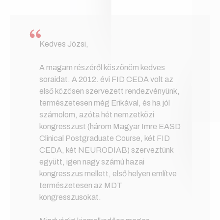
Kedves Józsi,
A magam részéről köszönöm kedves
soraidat. A 2012. évi FID CEDA volt az
első közösen szervezett rendezvényünk,
természetesen még Erikával, és ha jól
számolom, azóta hét nemzetközi
kongresszust (három Magyar Imre EASD
Clinical Postgraduate Course, két FID
CEDA, két NEURODIAB) szerveztünk
együtt, igen nagy számú hazai
kongresszus mellett, első helyen említve
természetesen az MDT
kongresszusokat.