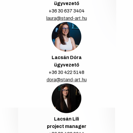
ügyvezető
+36 30 637 3404
laura@stand-art.hu
Lacsán Dóra
ügyvezető
+36 30 422 5148
dora@stand-art.hu
Lacsán Lili
project manager