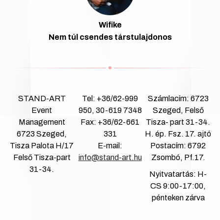
Wifike
Nem túl csendes társtulajdonos
STAND-ART
Tel: +36/62-999
Számlacím: 6723
Event
950, 30-619 7348
Szeged, Felső
Management
Fax: +36/62-661
Tisza- part 31-34.
6723 Szeged,
331
H. ép. Fsz. 17. ajtó
Tisza Palota H/17
E-mail:
Postacím: 6792
Felső Tisza-part
info@stand-art.hu
Zsombó, Pf.17.
31-34.
Nyitvatartás: H-
CS 9:00-17:00,
pénteken zárva