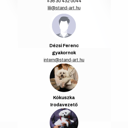
+36 30 432 0044
lili@stand-art.hu
Dézsi Ferenc
gyakornok
intern@stand-art.hu
Kókuszka
Irodavezető