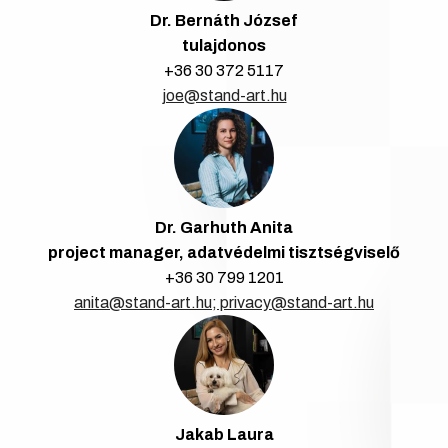
Dr. Bernáth József
tulajdonos
+36 30 372 5117
joe@stand-art.hu
Dr. Garhuth Anita
project manager, adatvédelmi tisztségviselő
+36 30 799 1201
anita@stand-art.hu; privacy@stand-art.hu
Jakab Laura