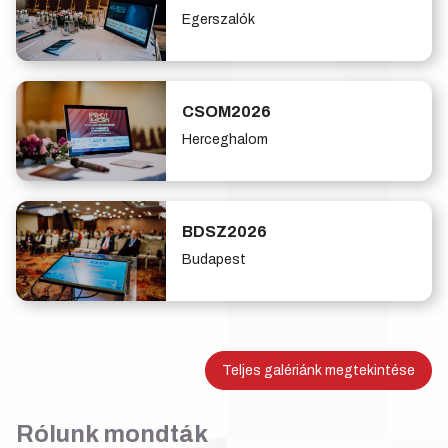
Egerszalók
CSOM2026
Herceghalom
BDSZ2026
Budapest
Teljes galériánk megtekintése
Rólunk mondták