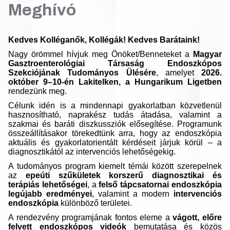
Meghívó
Kedves Kolléganők, Kollégák! Kedves Barátaink!
Nagy örömmel hívjuk meg Önöket/Benneteket a
Magyar
Gasztroenterológiai Társaság Endoszkópos
Szekciójának Tudományos Ülésére
, amelyet
2026.
október 9–10-én Lakitelken, a Hungarikum Ligetben
rendezünk meg.
Célunk idén is a mindennapi gyakorlatban közvetlenül
hasznosítható, naprakész tudás átadása, valamint a
szakmai és baráti diszkussziók elősegítése. Programunk
összeállításakor törekedtünk arra, hogy az endoszkópia
aktuális és gyakorlatorientált kérdéseit járjuk körül – a
diagnosztikától az intervenciós lehetőségekig.
A tudományos program kiemelt témái között szerepelnek
az
epeúti szűkületek korszerű diagnosztikai és
terápiás lehetőségei
, a
felső tápcsatornai endoszkópia
legújabb eredményei
, valamint a modern
intervenciós
endoszkópia
különböző területei.
A rendezvény programjának fontos eleme a
vágott, előre
felvett endoszkópos videók
bemutatása és közös