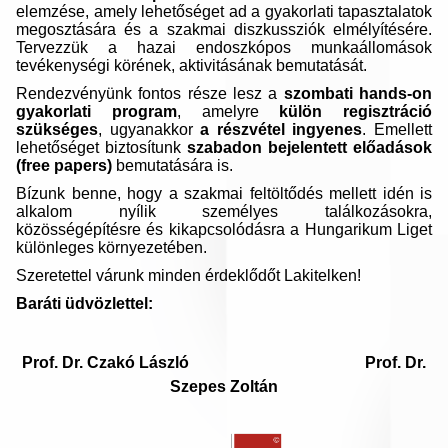
elemzése, amely lehetőséget ad a gyakorlati tapasztalatok
megosztására és a szakmai diszkussziók elmélyítésére.
Tervezzük a hazai endoszkópos munkaállomások
tevékenységi körének, aktivitásának bemutatását.
Rendezvényünk fontos része lesz a
szombati hands-on
gyakorlati program
, amelyre
külön regisztráció
szükséges
, ugyanakkor
a részvétel ingyenes
. Emellett
lehetőséget biztosítunk
szabadon bejelentett előadások
(free papers)
bemutatására is.
Bízunk benne, hogy a szakmai feltöltődés mellett idén is
alkalom nyílik személyes találkozásokra,
közösségépítésre és kikapcsolódásra a Hungarikum Liget
különleges környezetében.
Szeretettel várunk minden érdeklődőt Lakitelken!
Baráti üdvözlettel:
Prof. Dr. Czakó László
Prof. Dr.
Szepes Zoltán