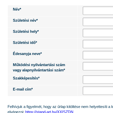
Név*
Születési név*
Születési hely*
Születési idő*
Édesanyja neve*
Működési nyilvántartási szám
vagy alapnyilvántartási szám*
Szakképesítés*
E-mail cím*
Felhívjuk a figyelmét, hogy az űrlap kitöltése nem helyettesíti a 
elvégezni:
https://stand-art.hu/XXISZDN